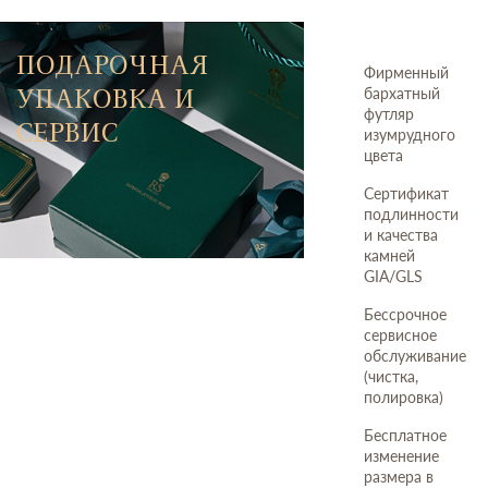
ПОДАРОЧНАЯ
Фирменный
УПАКОВКА И
бархатный
футляр
СЕРВИС
изумрудного
цвета
Сертификат
подлинности
и качества
камней
GIA/GLS
Бессрочное
сервисное
обслуживание
(чистка,
полировка)
Бесплатное
изменение
размера в