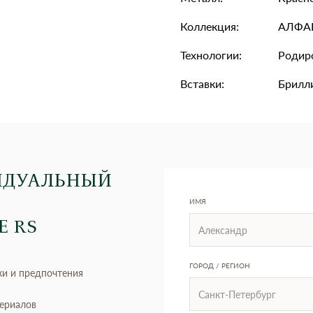
Коллекция:
АЛФА
Технологии:
Родир
Вставки:
Брилли
ИДУАЛЬНЫЙ
ИМЯ
Е RS
ГОРОД / РЕГИОН
ки и предпочтения
териалов