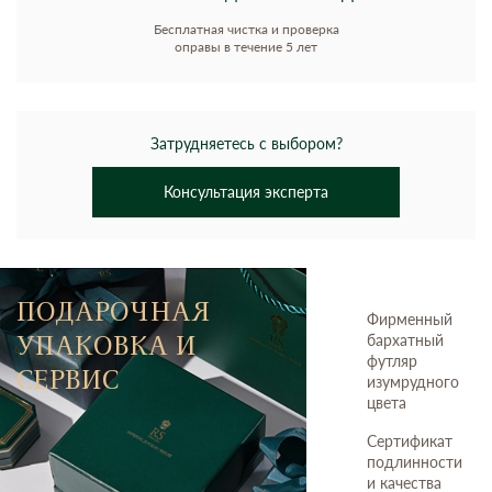
Бесплатная чистка и проверка
оправы в течение 5 лет
Затрудняетесь с выбором?
Консультация эксперта
ПОДАРОЧНАЯ
Фирменный
УПАКОВКА И
бархатный
футляр
СЕРВИС
изумрудного
цвета
Сертификат
подлинности
и качества