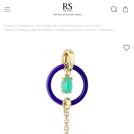
Главная
Украшения
Коллекции Высокого ювелирного искусства
Первая коллекция Даниила Берга
Подвеска из желтого золота с бриллиан...