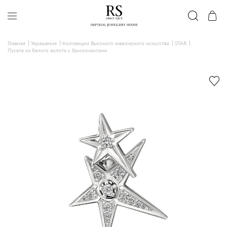
Главная
Украшения
Коллекции Высокого ювелирного искусства
STAR
Пусета из белого золота с бриллиантами