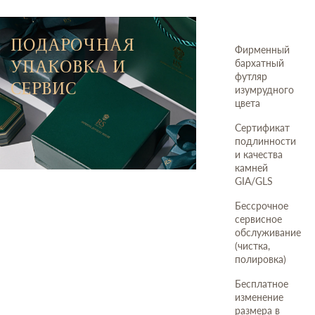
ПОДАРОЧНАЯ
Фирменный
УПАКОВКА И
бархатный
футляр
СЕРВИС
изумрудного
цвета
Сертификат
подлинности
и качества
камней
GIA/GLS
Бессрочное
сервисное
обслуживание
(чистка,
полировка)
Бесплатное
изменение
размера в