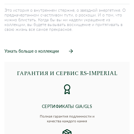
Это история о внутреннем стержне, о звездной энергетике. О
предначертанном счастливом пути, о роскоши. И о том, что
нужно блистать. Когда бы вы ни надели украшение из
коллекции, вы будете вызывать восхищение и притягивать в
свою жизнь все самое прекрасное.
Узнать больше о коллекции
ГАРАНТИЯ И СЕРВИС RS‑IMPERIAL
СЕРТИФИКАТЫ GIA/GLS
Полная гарантия подлинности и
качества каждого камня