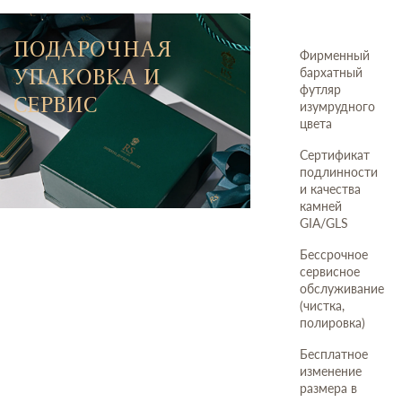
ПОДАРОЧНАЯ
Фирменный
УПАКОВКА И
бархатный
футляр
СЕРВИС
изумрудного
цвета
Сертификат
подлинности
и качества
камней
GIA/GLS
Бессрочное
сервисное
обслуживание
(чистка,
полировка)
Бесплатное
изменение
размера в