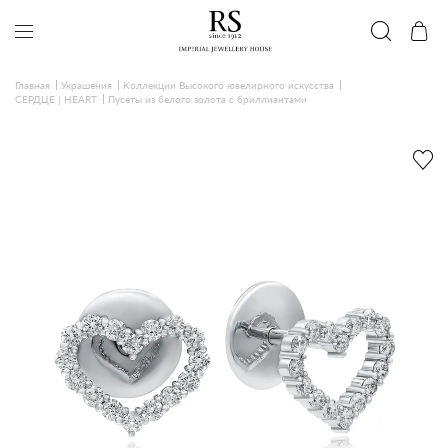
Главная
Украшения
Коллекции Высокого ювелирного искусства
СЕРДЦЕ | HEART
Пусеты из белого золота с бриллиантами