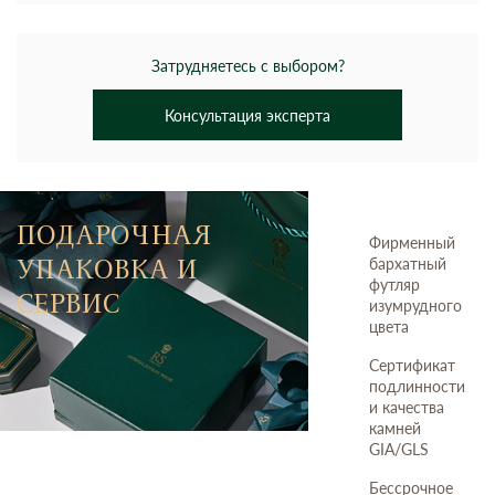
Затрудняетесь с выбором?
Консультация эксперта
ПОДАРОЧНАЯ
Фирменный
УПАКОВКА И
бархатный
футляр
СЕРВИС
изумрудного
цвета
Сертификат
подлинности
и качества
камней
GIA/GLS
Бессрочное