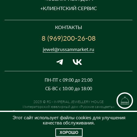
КЛИЕНТСКИЙ СЕРВИС
КОНТАКТЫ
8 (969)200-26-08
jewel@russammarket.ru
ПН-ПТ с 09:00 до 21:00
СБ-ВС с 10:00 до 18:00
2025 © RS - IMPERIAL JEWELLERY HOUSE
Императорский ювелирный дом «Русские самоцветы»
Предложение не является публичной офертой. Цены на сайте и в
розничной сети могут отличаться. Информация на сайте о товаре носит
Этот сайт использует файлы cookies для улучшения
рекламный характер и расценивается как приглашение делать
качества обслуживания.
оферты на основании п.1 ст. 437 Гражданского кодекса РФ.
ХОРОШО