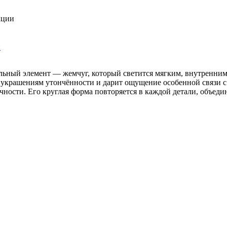
кции
и
ьный элемент — жемчуг, который светится мягким, внутренним 
украшениям утончённости и дарит ощущение особенной связи с т
ечности. Его круглая форма повторяется в каждой детали, объед