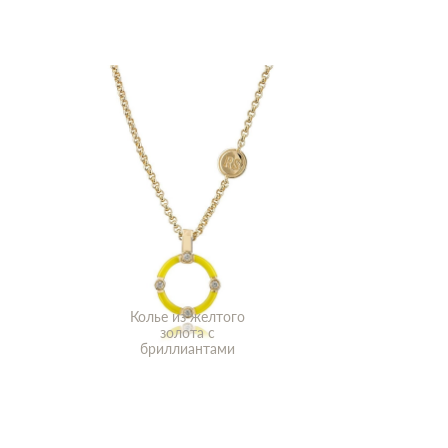
Колье из желтого
золота с
бриллиантами