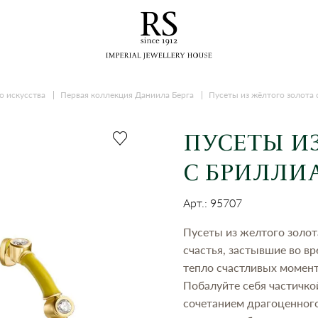
о искусства
Первая коллекция Даниила Берга
Пусеты из жёлтого золота
ПУСЕТЫ И
С БРИЛЛИ
Арт.: 95707
Пусеты из желтого золо
счастья, застывшие во в
тепло счастливых момент
Побалуйте себя частичк
сочетанием драгоценного