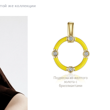
этой же коллекции
Подвеска из желтого
золота с
бриллиантами