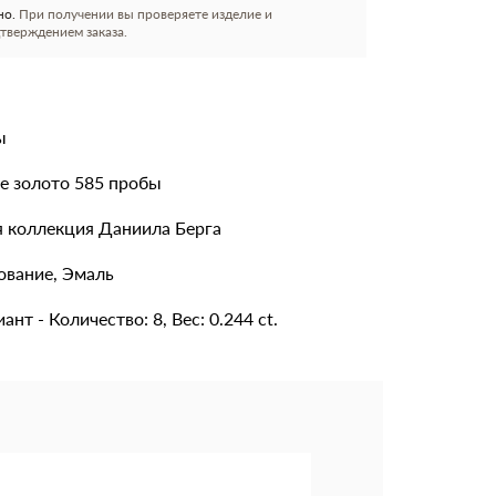
но.
При получении вы проверяете изделие и
тверждением заказа.
ы
е золото 585 пробы
 коллекция Даниила Берга
ование, Эмаль
ант - Количество: 8, Вес: 0.244 ct.