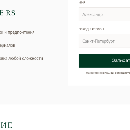
ИМЯ
Е RS
ГОРОД / РЕГИОН
ки и предпочтения
териалов
овка любой сложности
Записат
Нажимая кнопку, вы соглашает
НИЕ