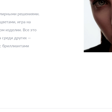
елирными решениями.
цветами, игра на
ом изделии. Все это
 среди других —
 с бриллиантами