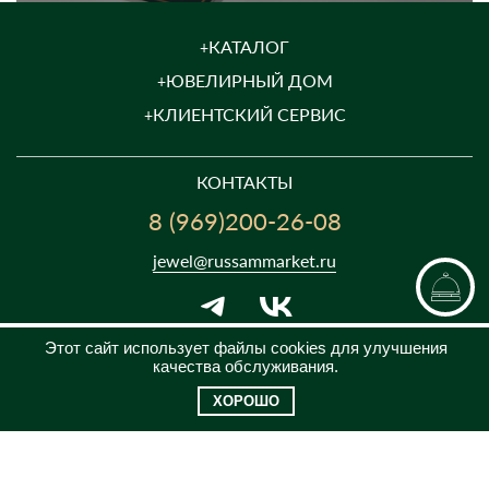
КАТАЛОГ
ЮВЕЛИРНЫЙ ДОМ
КЛИЕНТСКИЙ СЕРВИС
КОНТАКТЫ
8 (969)200-26-08
jewel@russammarket.ru
Этот сайт использует файлы cookies для улучшения
качества обслуживания.
ПН-ПТ с 09:00 до 21:00
СБ-ВС с 10:00 до 18:00
ХОРОШО
2025 © RS - IMPERIAL JEWELLERY HOUSE
Императорский ювелирный дом «Русские самоцветы»
Предложение не является публичной офертой. Цены на сайте и в