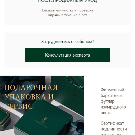
ПОСЛЕПРОДАЖНЫЙ УХОД
Бесплатная чистка и проверка
оправы в течение 5 лет
Затрудняетесь с выбором?
Консультация эксперта
ПОДАРОЧНАЯ
Фирменный
УПАКОВКА И
бархатный
футляр
СЕРВИС
изумрудного
цвета
Сертификат
подлинности
и качества