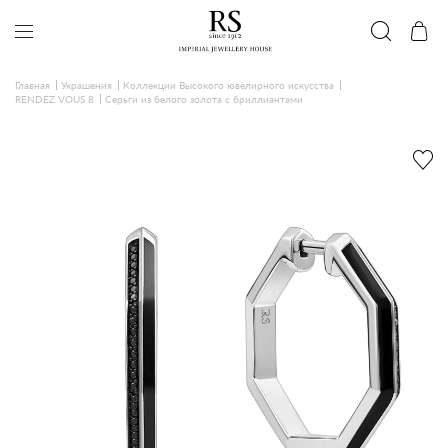
Главная
Украшения
Коллекции Высокого ювелирного искусства
RENDEZ VOUS 8
Серьги из белого золота с бриллиантами