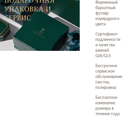
ПОДАРОЧНАЯ
Фирменный
УПАКОВКА И
бархатный
футляр
СЕРВИС
изумрудного
цвета
Сертификат
подлинности
и качества
камней
GIA/GLS
Бессрочное
сервисное
обслуживание
(чистка,
полировка)
Бесплатное
изменение
размера в
течение года