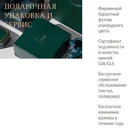
ПОДАРОЧНАЯ
Фирменный
УПАКОВКА И
бархатный
футляр
СЕРВИС
изумрудного
цвета
Сертификат
подлинности
и качества
камней
GIA/GLS
Бессрочное
сервисное
обслуживание
(чистка,
полировка)
Бесплатное
изменение
размера в
течение года