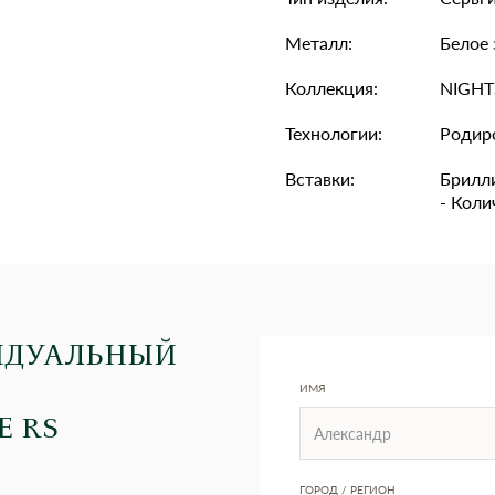
Металл:
Белое 
Коллекция:
NIGH
Технологии:
Родир
Вставки:
Брилли
- Колич
ИДУАЛЬНЫЙ
ИМЯ
Е RS
ГОРОД / РЕГИОН