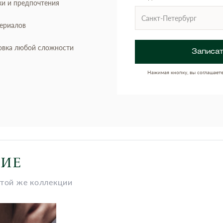
ки и предпочтения
териалов
овка любой сложности
Записат
Нажимая кнопку, вы соглашает
НИЕ
этой же коллекции