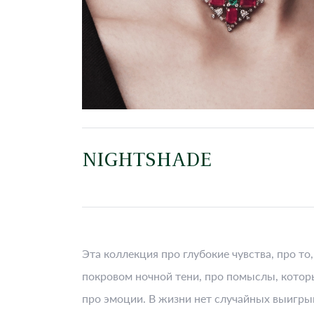
NIGHTSHADE
Эта коллекция про глубокие чувства, про то
покровом ночной тени, про помыслы, которы
про эмоции. В жизни нет случайных выигры