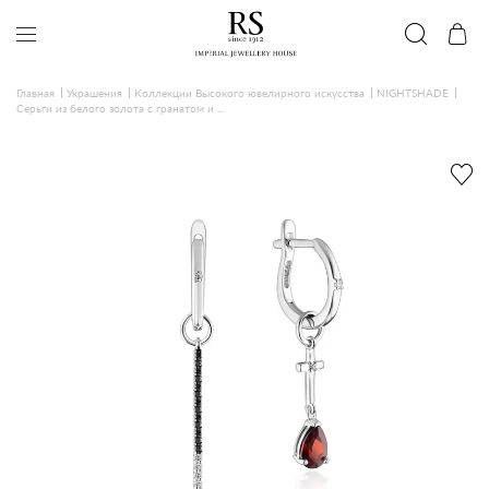
Главная
Украшения
Коллекции Высокого ювелирного искусства
NIGHTSHADE
Серьги из белого золота с гранатом и ...