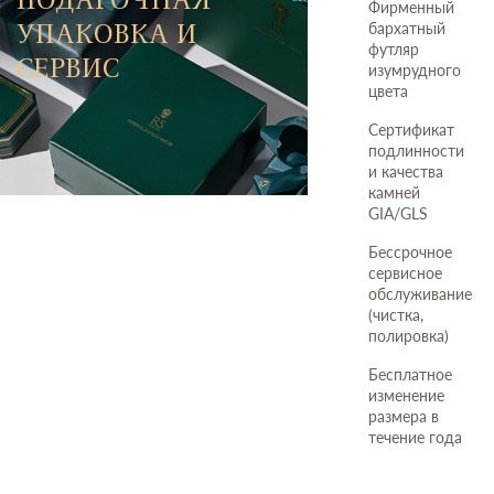
Фирменный
УПАКОВКА И
бархатный
футляр
СЕРВИС
изумрудного
цвета
Сертификат
подлинности
и качества
камней
GIA/GLS
Бессрочное
сервисное
обслуживание
(чистка,
полировка)
Бесплатное
изменение
размера в
течение года