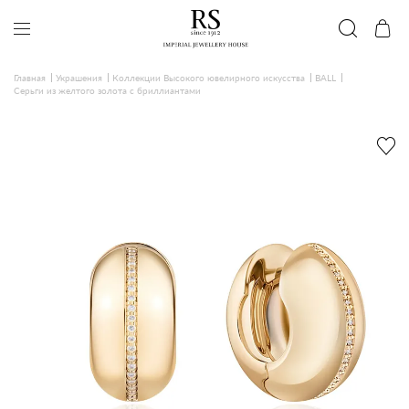
Главная
Украшения
Коллекции Высокого ювелирного искусства
BALL
Серьги из желтого золота с бриллиантами