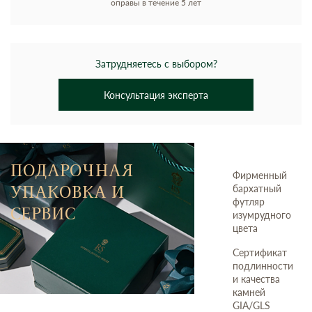
оправы в течение 5 лет
Затрудняетесь с выбором?
Консультация эксперта
ПОДАРОЧНАЯ
Фирменный
УПАКОВКА И
бархатный
футляр
СЕРВИС
изумрудного
цвета
Сертификат
подлинности
и качества
камней
GIA/GLS