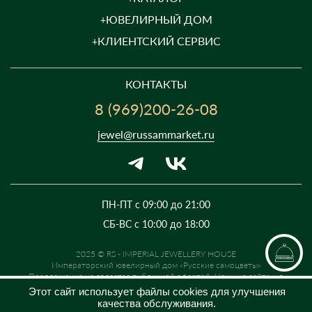
ЮВЕЛИРНЫЙ ДОМ
КЛИЕНТСКИЙ СЕРВИС
КОНТАКТЫ
8 (969)200-26-08
jewel@russammarket.ru
ПН-ПТ с 09:00 до 21:00
СБ-ВС с 10:00 до 18:00
2025 © RS - IMPERIAL JEWELLERY HOUSE
Императорский ювелирный дом «Русские самоцветы»
Предложение не является публичной офертой. Цены на сайте и в
розничной сети могут отличаться. Информация на сайте о товаре носит
Этот сайт использует файлы cookies для улучшения
рекламный характер и расценивается как приглашение делать
качества обслуживания.
оферты на основании п.1 ст. 437 Гражданского кодекса РФ.