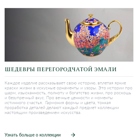
ШЕДЕВРЫ ПЕРЕГОРОДЧАТОЙ ЭМАЛИ
Каждое изделие рассказывает свою историю, вплетая яркие
краски жизни в искусные орнаменты и узоры. Это истории про
шарм, изысканность, полноту и богатство жизни, про роскошь
и безупречный вкус. Про вечные ценности и моменты
истинного счастья. Гармония формы и цвета, тонкая
проработка деталей делают каждый предмет коллекции
настоящим произведением искусства.
Узнать больше о коллекции