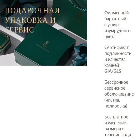
ПОДАРОЧНАЯ
Фирменный
УПАКОВКА И
бархатный
футляр
СЕРВИС
изумрудного
цвета
Сертификат
подлинности
и качества
камней
GIA/GLS
Бессрочное
сервисное
обслуживание
(чистка,
полировка)
Бесплатное
изменение
размера в
течение года