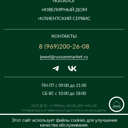
КАТАЛОГ
ЮВЕЛИРНЫЙ ДОМ
КЛИЕНТСКИЙ СЕРВИС
КОНТАКТЫ
8 (969)200-26-08
jewel@russammarket.ru
ПН-ПТ с 09:00 до 21:00
СБ-ВС с 10:00 до 18:00
2025 © RS - IMPERIAL JEWELLERY HOUSE
Императорский ювелирный дом «Русские самоцветы»
Предложение не является публичной офертой. Цены на сайте и в
розничной сети могут отличаться. Информация на сайте о товаре носит
Этот сайт использует файлы cookies для улучшения
рекламный характер и расценивается как приглашение делать
качества обслуживания.