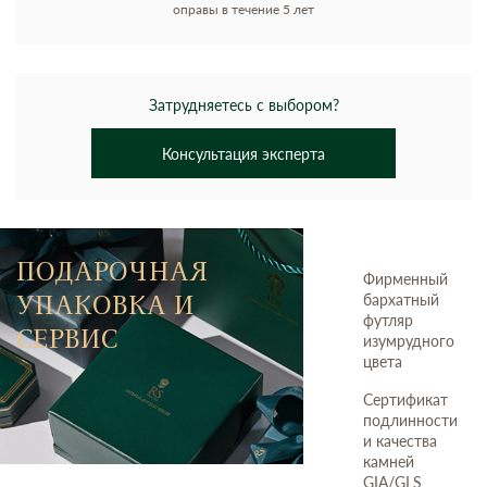
оправы в течение 5 лет
Затрудняетесь с выбором?
Консультация эксперта
ПОДАРОЧНАЯ
Фирменный
УПАКОВКА И
бархатный
футляр
СЕРВИС
изумрудного
цвета
Сертификат
подлинности
и качества
камней
GIA/GLS