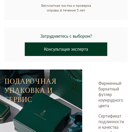
Бесплатная чистка и проверка
оправы в течение 5 лет
Затрудняетесь с выбором?
Консультация эксперта
ПОДАРОЧНАЯ
Фирменный
УПАКОВКА И
бархатный
футляр
СЕРВИС
изумрудного
цвета
Сертификат
подлинности
и качества