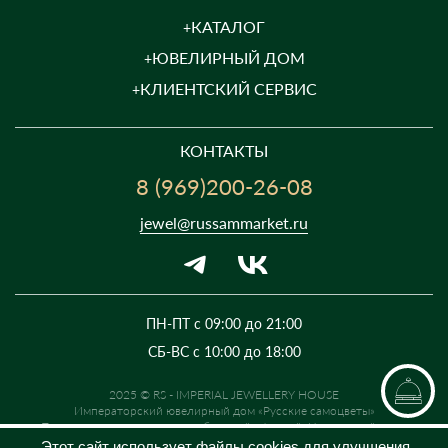
КАТАЛОГ
ЮВЕЛИРНЫЙ ДОМ
КЛИЕНТСКИЙ СЕРВИС
КОНТАКТЫ
8 (969)200-26-08
jewel@russammarket.ru
ПН-ПТ с 09:00 до 21:00
СБ-ВС с 10:00 до 18:00
2025 © RS - IMPERIAL JEWELLERY HOUSE
Императорский ювелирный дом «Русские самоцветы»
Предложение не является публичной офертой. Цены на сайте и в
розничной сети могут отличаться. Информация на сайте о товаре носит
Этот сайт использует файлы cookies для улучшения