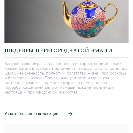
ШЕДЕВРЫ ПЕРЕГОРОДЧАТОЙ ЭМАЛИ
Каждое изделие рассказывает свою историю, вплетая яркие
краски жизни в искусные орнаменты и узоры. Это истории про
шарм, изысканность, полноту и богатство жизни, про роскошь
и безупречный вкус. Про вечные ценности и моменты
истинного счастья. Гармония формы и цвета, тонкая
проработка деталей делают каждый предмет коллекции
настоящим произведением искусства.
Узнать больше о коллекции