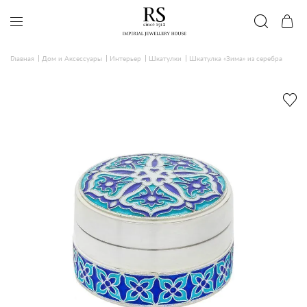
Главная
Дом и Аксессуары
Интерьер
Шкатулки
Шкатулка «Зима» из серебра