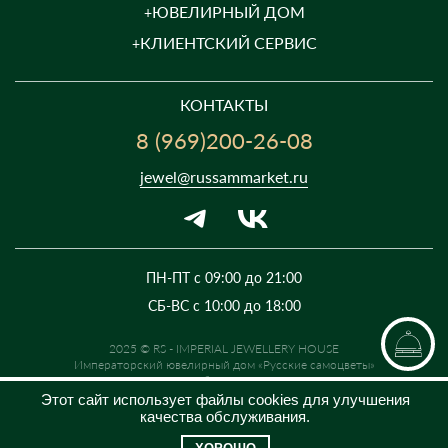
ЮВЕЛИРНЫЙ ДОМ
КЛИЕНТСКИЙ СЕРВИС
КОНТАКТЫ
8 (969)200-26-08
jewel@russammarket.ru
ПН-ПТ с 09:00 до 21:00
СБ-ВС с 10:00 до 18:00
2025 © RS - IMPERIAL JEWELLERY HOUSE
Императорский ювелирный дом «Русские самоцветы»
Предложение не является публичной офертой. Цены на сайте и в
розничной сети могут отличаться. Информация на сайте о товаре носит
Этот сайт использует файлы cookies для улучшения
рекламный характер и расценивается как приглашение делать
качества обслуживания.
оферты на основании п.1 ст. 437 Гражданского кодекса РФ.