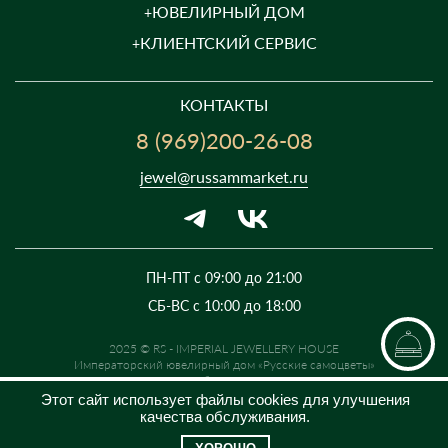
ЮВЕЛИРНЫЙ ДОМ
КЛИЕНТСКИЙ СЕРВИС
КОНТАКТЫ
8 (969)200-26-08
jewel@russammarket.ru
ПН-ПТ с 09:00 до 21:00
СБ-ВС с 10:00 до 18:00
2025 © RS - IMPERIAL JEWELLERY HOUSE
Императорский ювелирный дом «Русские самоцветы»
Предложение не является публичной офертой. Цены на сайте и в
розничной сети могут отличаться. Информация на сайте о товаре носит
Этот сайт использует файлы cookies для улучшения
рекламный характер и расценивается как приглашение делать
качества обслуживания.
оферты на основании п.1 ст. 437 Гражданского кодекса РФ.