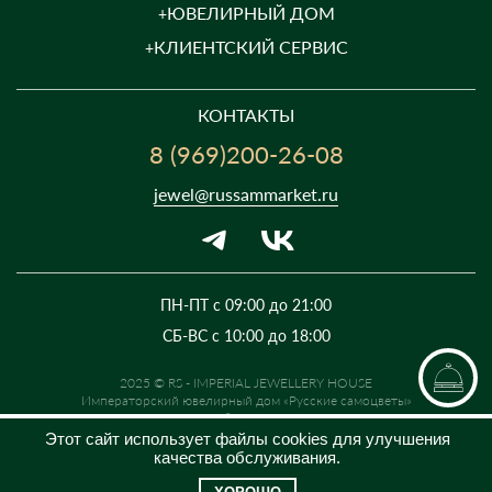
ЮВЕЛИРНЫЙ ДОМ
КЛИЕНТСКИЙ СЕРВИС
КОНТАКТЫ
8 (969)200-26-08
jewel@russammarket.ru
ПН-ПТ с 09:00 до 21:00
СБ-ВС с 10:00 до 18:00
2025 © RS - IMPERIAL JEWELLERY HOUSE
Императорский ювелирный дом «Русские самоцветы»
Предложение не является публичной офертой. Цены на сайте и в
розничной сети могут отличаться. Информация на сайте о товаре носит
Этот сайт использует файлы cookies для улучшения
рекламный характер и расценивается как приглашение делать
качества обслуживания.
оферты на основании п.1 ст. 437 Гражданского кодекса РФ.