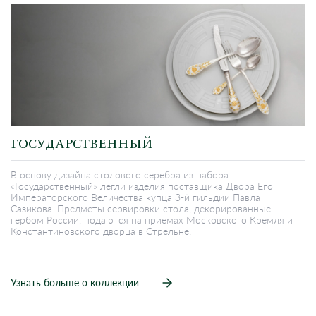
ГОСУДАРСТВЕННЫЙ
В основу дизайна столового серебра из набора
«Государственный» легли изделия поставщика Двора Его
Императорского Величества купца 3-й гильдии Павла
Сазикова. Предметы сервировки стола, декорированные
гербом России, подаются на приемах Московского Кремля и
Константиновского дворца в Стрельне.
Узнать больше о коллекции