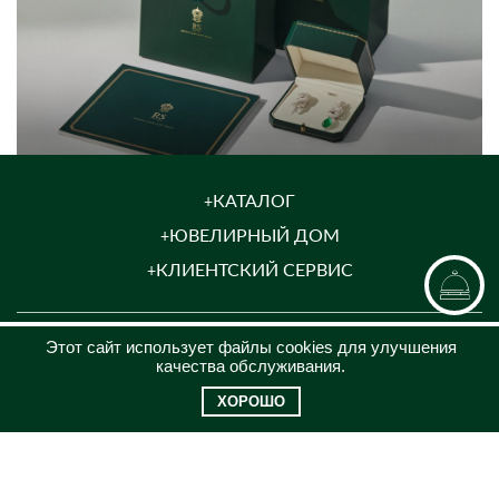
КАТАЛОГ
ЮВЕЛИРНЫЙ ДОМ
КЛИЕНТСКИЙ СЕРВИС
КОНТАКТЫ
Этот сайт использует файлы cookies для улучшения
качества обслуживания.
8 (969)200-26-08
ХОРОШО
jewel@russammarket.ru