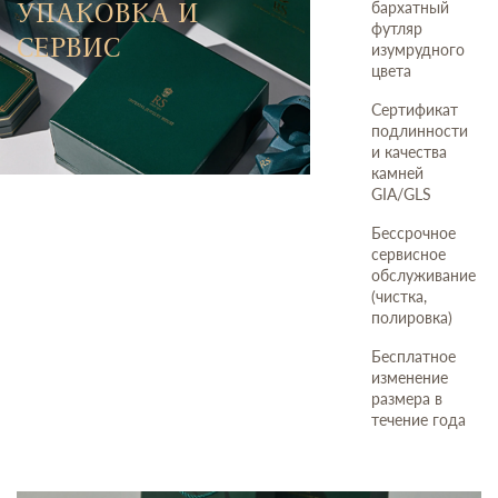
УПАКОВКА И
бархатный
футляр
СЕРВИС
изумрудного
цвета
Сертификат
подлинности
и качества
камней
GIA/GLS
Бессрочное
сервисное
обслуживание
(чистка,
полировка)
Бесплатное
изменение
размера в
течение года