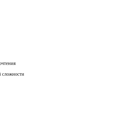
очтения
й сложности