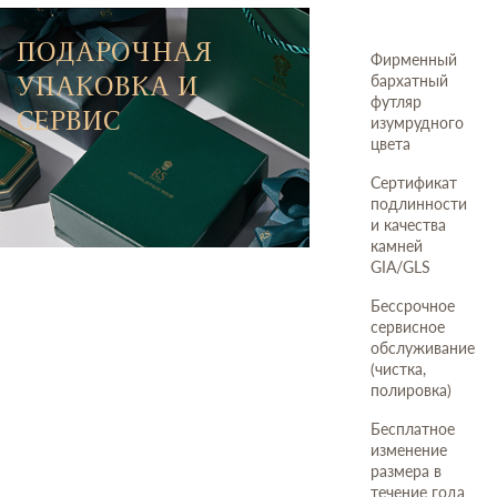
ПОДАРОЧНАЯ
Фирменный
УПАКОВКА И
бархатный
футляр
СЕРВИС
изумрудного
цвета
Сертификат
подлинности
и качества
камней
GIA/GLS
Бессрочное
сервисное
обслуживание
(чистка,
полировка)
Бесплатное
изменение
размера в
течение года