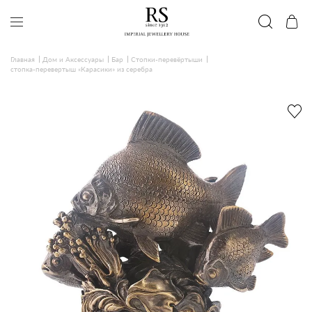
Главная
Дом и Аксессуары
Бар
Стопки-перевёртыши
стопка-перевертыш «Карасики» из серебра