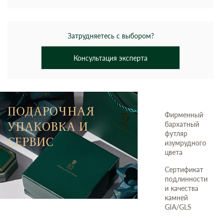
Затрудняетесь с выбором?
Консультация эксперта
ПОДАРОЧНАЯ
Фирменный
УПАКОВКА И
бархатный
футляр
СЕРВИС
изумрудного
цвета
Сертификат
подлинности
и качества
камней
GIA/GLS