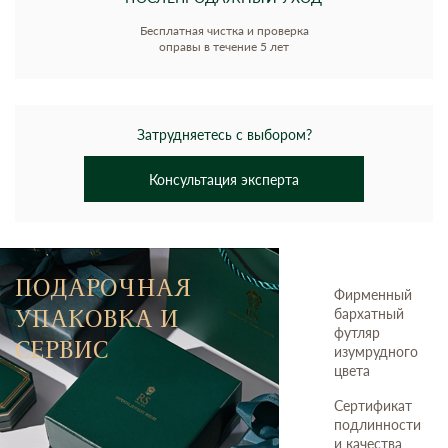
Бесплатная чистка и проверка
оправы в течение 5 лет
Затрудняетесь с выбором?
Консультация эксперта
ПОДАРОЧНАЯ
Фирменный
УПАКОВКА И
бархатный
футляр
СЕРВИС
изумрудного
цвета
Сертификат
подлинности
и качества