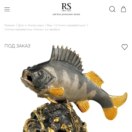
Главная
Дом и Аксессуары
Бар
Стопки-перевёртыши
стопка-перевертыш «Окунь» из серебра
ПОД ЗАКАЗ