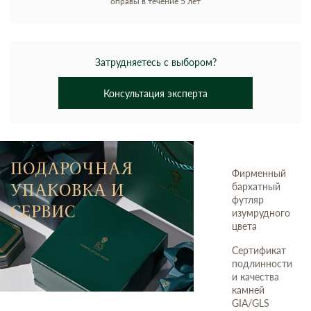
оправы в течение 5 лет
Затрудняетесь с выбором?
Консультация эксперта
ПОДАРОЧНАЯ
Фирменный
УПАКОВКА И
бархатный
футляр
СЕРВИС
изумрудного
цвета
Сертификат
подлинности
и качества
камней
GIA/GLS