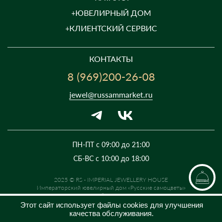
ЮВЕЛИРНЫЙ ДОМ
КЛИЕНТСКИЙ СЕРВИС
КОНТАКТЫ
8 (969)200-26-08
jewel@russammarket.ru
ПН-ПТ с 09:00 до 21:00
СБ-ВС с 10:00 до 18:00
2025 © RS - IMPERIAL JEWELLERY HOUSE
Императорский ювелирный дом «Русские самоцветы»
Предложение не является публичной офертой. Цены на сайте и в
розничной сети могут отличаться. Информация на сайте о товаре носит
Этот сайт использует файлы cookies для улучшения
рекламный характер и расценивается как приглашение делать
качества обслуживания.
оферты на основании п.1 ст. 437 Гражданского кодекса РФ.